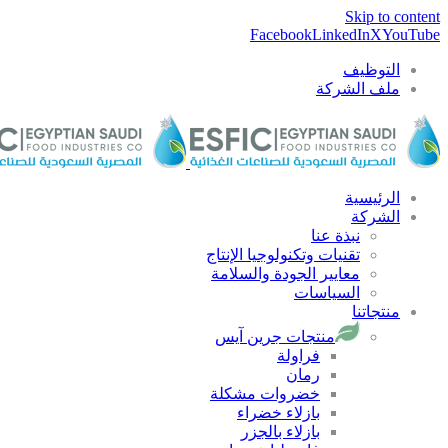
Skip to content
Facebook
LinkedIn
X
YouTube
التوظيف
ملف الشركة
الرئيسية
الشركة
نبذة عنا
تقنيات وتكنولوجيا الإنتاج
معايير الجودة والسلامة
السياسات
منتجاتنا
منتجات جرين آيس
فراولة
رمان
خضروات مشكلة
بازلاء خضراء
بازلاء بالجزر