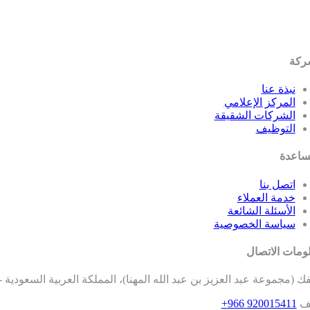
ركة
نبذة عنا
المركز الإعلامي
الشركات الشقيقة
التوظيف
ساعدة
اتصل بنا
خدمة العملاء
الأسئلة الشائعة
سياسة الخصوصية
ومات الاتصال
ك (مجموعة عبد العزيز بن عبد الله المهنا)، المملكة العربية السعودية 
تف
920015411 966+