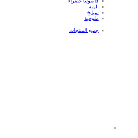
فاصوليا خضراء
بامية
سبانخ
ملوخية
جميع المنتجات