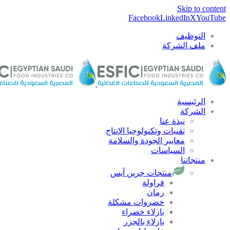
Skip to content
Facebook
LinkedIn
X
YouTube
التوظيف
ملف الشركة
الرئيسية
الشركة
نبذة عنا
تقنيات وتكنولوجيا الإنتاج
معايير الجودة والسلامة
السياسات
منتجاتنا
منتجات جرين آيس
فراولة
رمان
خضروات مشكلة
بازلاء خضراء
بازلاء بالجزر